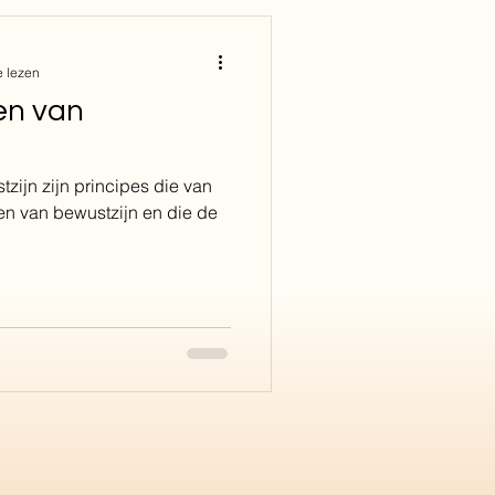
e lezen
en van
zijn zijn principes die van
en van bewustzijn en die de