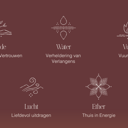
rde
Water
V
 Vertrouwen
Verheldering van
Vuur
Verlangens
Lucht
Ether
Liefdevol uitdragen
Thuis in Energie