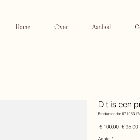
Home
Over
Aanbod
C
Dit is een 
Productcode: 6712531
Normale
 € 100,00 
€ 95,00
prijs
Aantal
*