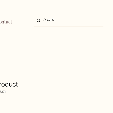
ontact
product
75371
Verkoopprijs